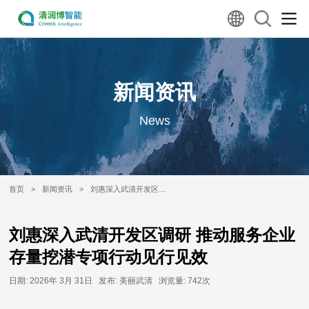
新闻资讯
News
首页
>
新闻资讯
>
刘惠深入武清开发区调
研 推动服务企业存量挖
潜专项行动见行见效
刘惠深入武清开发区调研 推动服务企业
存量挖潜专项行动见行见效
日期:
2026年 3月 31日
发布:
美丽武清
浏览量:
742次